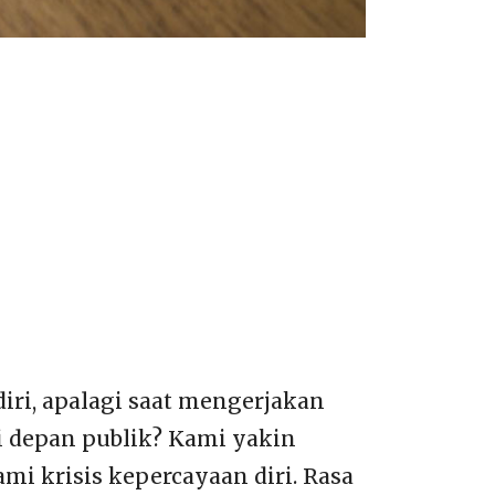
ri, apalagi saat mengerjakan
di depan publik? Kami yakin
mi krisis kepercayaan diri. Rasa