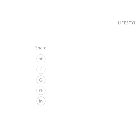
LIFESTY
Share