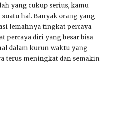
alah yang cukup serius, kamu
 suatu hal. Banyak orang yang
asi lemahnya tingkat percaya
t percaya diri yang besar bisa
 hal dalam kurun waktu yang
ya terus meningkat dan semakin