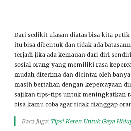
Dari sedikit ulasan diatas bisa kita pet
itu bisa dibentuk dan tidak ada batasann
terjadi jika ada kemauan dari diri send
sosial orang yang memiliki rasa keperca
mudah diterima dan dicintai oleh banya
masih bertahan dengan kepercayaan dir
sajikan tips-tips untuk meningkatkan ra
bisa kamu coba agar tidak dianggap ora
Baca Juga:
Tips! Keren Untuk Gaya Hidu