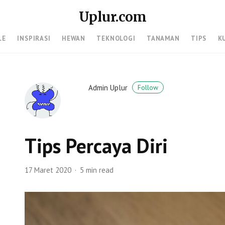
Uplur.com
LE
INSPIRASI
HEWAN
TEKNOLOGI
TANAMAN
TIPS
K
Admin Uplur
Follow
Tips Percaya Diri
17 Maret 2020
5 min read