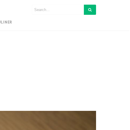
ULINER