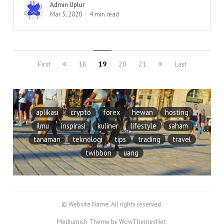
Admin Uplur
Mar 5, 2020
4 min read
First
18
19
20
21
Last
aplikasi
crypto
forex
hewan
hosting
ilmu
inspirasi
kuliner
lifestyle
saham
tanaman
teknologi
tips
trading
travel
twibbon
uang
© Website Name. All rights reserved.
Mediumish Theme by WowThemesNet.